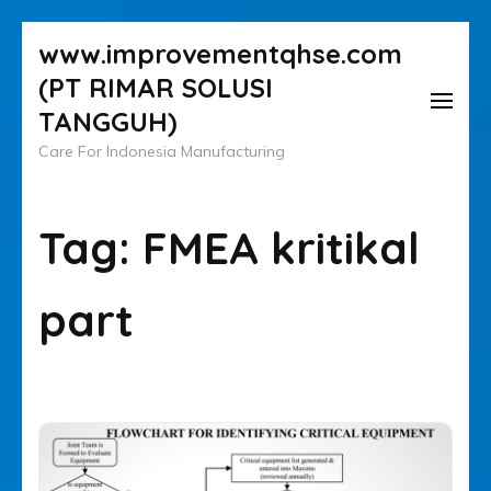
Lompat
www.improvementqhse.com
ke
(PT RIMAR SOLUSI
konten
TANGGUH)
(Tekan
Care For Indonesia Manufacturing
Enter)
Tag:
FMEA kritikal
part