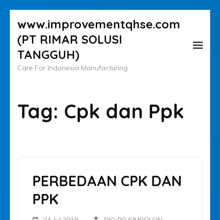
Lompat
www.improvementqhse.com
ke
(PT RIMAR SOLUSI
konten
TANGGUH)
(Tekan
Care For Indonesia Manufacturing
Enter)
Tag:
Cpk dan Ppk
PERBEDAAN CPK DAN
PPK