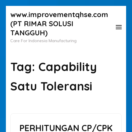
Lompat
www.improvementqhse.com
ke
(PT RIMAR SOLUSI
konten
TANGGUH)
(Tekan
Care For Indonesia Manufacturing
Enter)
Tag:
Capability
Satu Toleransi
PERHITUNGAN CP/CPK