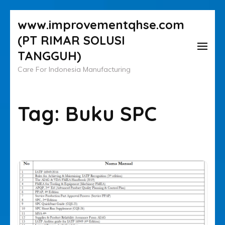
Lompat
www.improvementqhse.com
ke
(PT RIMAR SOLUSI
konten
TANGGUH)
(Tekan
Care For Indonesia Manufacturing
Enter)
Tag:
Buku SPC