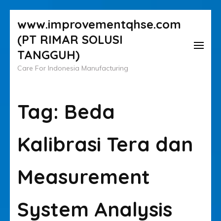
Lompat
www.improvementqhse.com
ke
(PT RIMAR SOLUSI
konten
TANGGUH)
(Tekan
Care For Indonesia Manufacturing
Enter)
Tag:
Beda
Kalibrasi Tera dan
Measurement
System Analysis