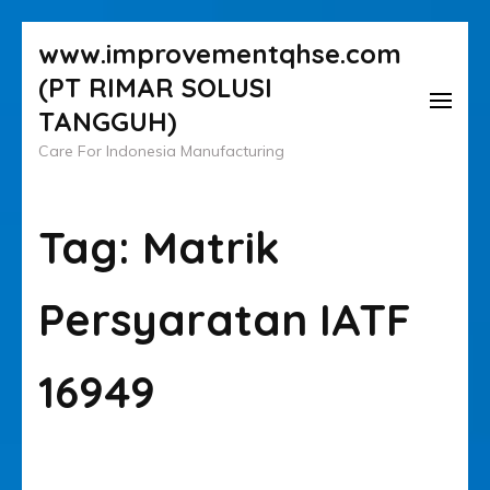
Lompat
www.improvementqhse.com
ke
(PT RIMAR SOLUSI
konten
TANGGUH)
(Tekan
Care For Indonesia Manufacturing
Enter)
Tag:
Matrik
Persyaratan IATF
16949