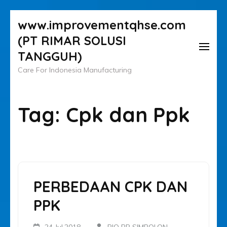
Lompat
www.improvementqhse.com
ke
(PT RIMAR SOLUSI
konten
TANGGUH)
(Tekan
Care For Indonesia Manufacturing
Enter)
Tag:
Cpk dan Ppk
PERBEDAAN CPK DAN
PPK