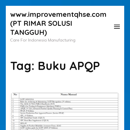
Lompat
www.improvementqhse.com
ke
(PT RIMAR SOLUSI
konten
TANGGUH)
(Tekan
Care For Indonesia Manufacturing
Enter)
Tag:
Buku APQP